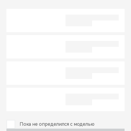
CHERY REMOTE
CHERY И СПОРТ
НАШИ МЕРОПРИЯТИЯ
ВИДЕООБЗОРЫ
CHERY ДЛЯ ДЕТЕЙ
Пока не определился с моделью