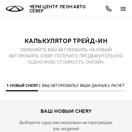
ЧЕРИ ЦЕНТР ЛЕОН АВТО
СЕВЕР
КАЛЬКУЛЯТОР ТРЕЙД-ИН
ОНЛАЙН СЕРВИСЫ
ПОКУПАТЕЛЯМ
ВЛАДЕЛЬЦАМ
О КОМПАНИИ
МИР CHERY
МОДЕЛИ
АКЦИИ
ОБМЕНЯЙТЕ ВАШ АВТОМОБИЛЬ НА НОВЫЙ
АВТОМОБИЛЬ CHERY. ПОЛУЧИТЕ ПРЕДВАРИТЕЛЬНУЮ
ВЫБОР И ПОКУПКА
СЕРВИС
АКСЕССУАРЫ
ВЫГОДЫ И АКЦИИ
ВЫБОР И ПОКУПКА
О НАС
ВСЕ МОДЕЛИ
ОЦЕНОЧНУЮ СТОИМОСТЬ ОНЛАЙН.
КРЕДИТ И СТРАХОВАНИЕ
ЗАПЧАСТИ И АКСЕССУАРЫ
О БРЕНДЕ
КРЕДИТ
МЫ В СОЦСЕТЯХ
КРОССОВЕРЫ
1: НОВЫЙ CHERY
2: ВАШ АВТОМОБИЛЬ
3: ВАШИ ДАННЫЕ
4: РАСЧЕТ 
ПОДДЕРЖКА
CHERY В СОЦСЕТЯХ
СЕДАНЫ
CHERY CONNECT
ЛЮДИ CHERY
ВАШ НОВЫЙ
CHERY
НОВИНКИ
БЛАГОТВОРИТЕЛЬНОСТЬ
Выберите одну или несколько интересующих
вас моделей