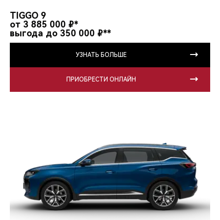
CHERY REMOTE
TIGGO 9
от 3 885 000 ₽*
CHERY И СПОРТ
выгода до 350 000 ₽**
НАШИ МЕРОПРИЯТИЯ
УЗНАТЬ БОЛЬШЕ
ВИДЕООБЗОРЫ
ПРИОБРЕСТИ ОНЛАЙН
CHERY ДЛЯ ДЕТЕЙ